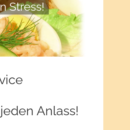
n Stress!
vice
jeden Anlass!