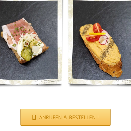
Vegane-
Käse Min
Brötchen
Kornbag
In den Zum
Snacks
k
Tomatenaufstrich
Warenkorb
€
3,20
Vegane-Brötchen
€
2,55
In den Zum
Details
Warenkorb
ANRUFEN & BESTELLEN !