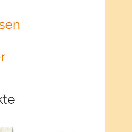
isen
r
kte
n-