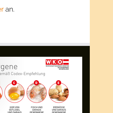
r
an.