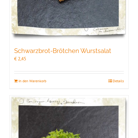
Schwarzbrot-Brötchen Wurstsalat
€
2,45
In den Warenkorb
Details