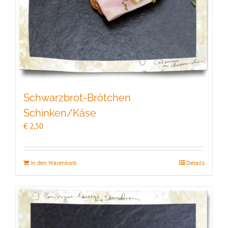
Schwarzbrot-Brötchen
Schinken/Käse
€
2,50
In den Warenkorb
Details