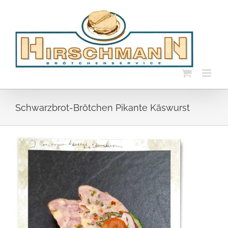
Skip
to
content
Schwarzbrot-Brötchen Pikante Käswurst