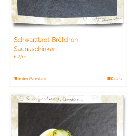
Schwarzbrot-Brötchen
Saunaschinken
€
2,55
In den Warenkorb
Details