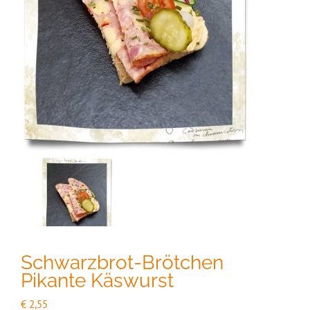
Schwarzbrot-Brötchen
Pikante Käswurst
€
2,55