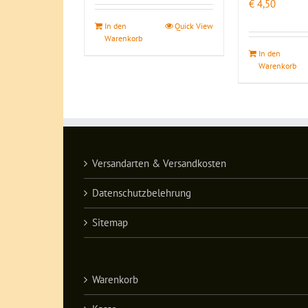
€
4,50
In den
Quick View
Warenkorb
In den
Warenkorb
Versandarten & Versandkosten
Datenschutzbelehrung
Sitemap
Warenkorb