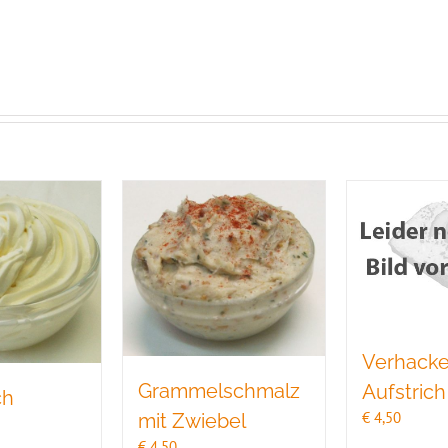
Verhacke
Grammelschmalz
Aufstrich
ch
€
4,50
mit Zwiebel
€
4,50