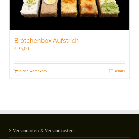
Brötchenbox Aufstrich
€
35,00
In den Warenkorb
Details
Versandarten & Versandkosten