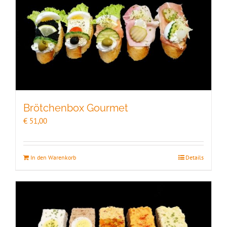
Brötchenbox Gourmet
€
51,00
In den Warenkorb
Details