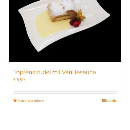
Topfenstrudel mit Vanillesauce
€
5,90
In den Warenkorb
Details