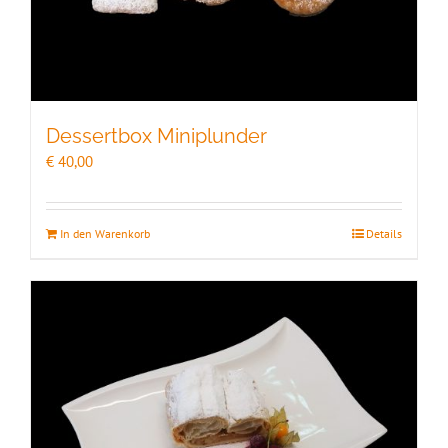
Dessertbox Miniplunder
€
40,00
In den Warenkorb
Details