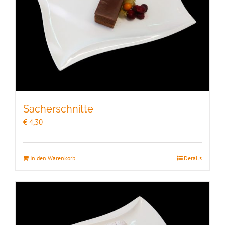
Sacherschnitte
€
4,30
In den Warenkorb
Details